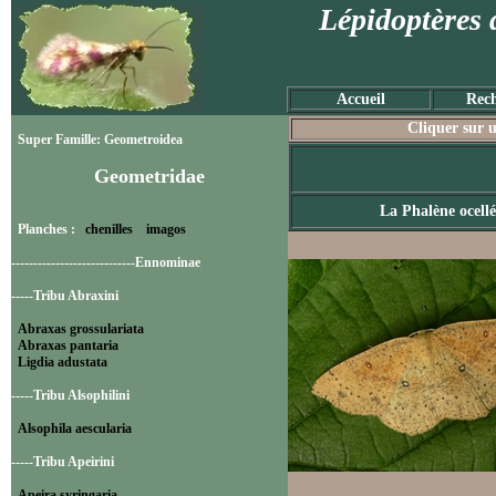
Lépidoptères 
Accueil
Rech
Cliquer sur u
Super Famille: Geometroidea
Geometridae
La Phalène ocellé
Planches :
chenilles
imagos
----------------------------Ennominae
-----Tribu Abraxini
Abraxas grossulariata
Abraxas pantaria
Ligdia adustata
-----Tribu Alsophilini
Alsophila aescularia
-----Tribu Apeirini
Apeira syringaria