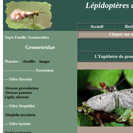
Lépidoptères 
Accueil
Rech
Cliquer sur u
Super Famille: Geometroidea
Geometridae
L'Eupithécie du grose
Planches :
chenilles
imagos
----------------------------Ennominae
-----Tribu Abraxini
Abraxas grossulariata
Abraxas pantaria
Ligdia adustata
-----Tribu Alsophilini
Alsophila aescularia
-----Tribu Apeirini
Apeira syringaria