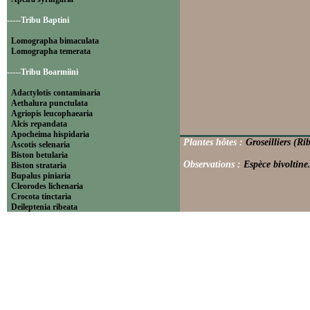
-----Tribu Baptini
Lomographa bimaculata
Lomographa temerata
-----Tribu Boarmiini
Adactylotis contaminaria
Aethalura punctulata
Agriopis leucophaearia
Alcis repandata
Apocheima hispidaria
Plantes hôtes :
Groseilliers (R
Ascotis selenaria
Biston betularia
Observations :
Espèce bivoltine
Biston strataria
Bupalus piniaria
Cleorodes lichenaria
Crocota tinctaria
Deileptenia ribeata
Ecleora solieraria
Ectropis crepuscularia
Ematurga atomaria
Erannis defoliaria
Fagivorina arenaria
Hypomecis punctinalis
Hypomecis roboraria
Lycia hirtaria
Lycia zonaria