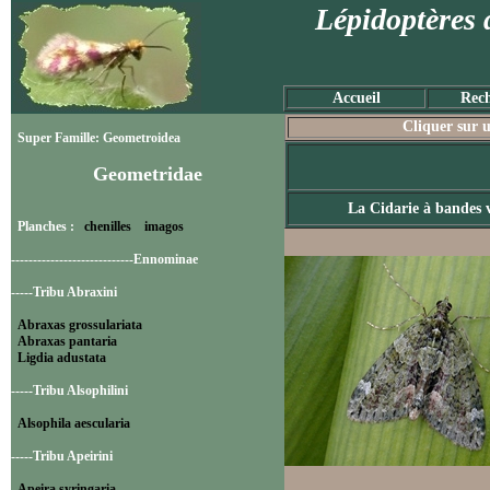
Lépidoptères 
Accueil
Rech
Cliquer sur u
Super Famille: Geometroidea
Geometridae
La Cidarie à bandes v
Planches :
chenilles
imagos
----------------------------Ennominae
-----Tribu Abraxini
Abraxas grossulariata
Abraxas pantaria
Ligdia adustata
-----Tribu Alsophilini
Alsophila aescularia
-----Tribu Apeirini
Apeira syringaria