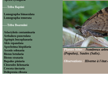
-----Tribu Baptini
Lomographa bimaculata
Lomographa temerata
-----Tribu Boarmiini
Adactylotis contaminaria
Aethalura punctulata
Agriopis leucophaearia
Alcis repandata
Apocheima hispidaria
Plantes hôtes :
Nombreux arbres
Ascotis selenaria
(Populus), Saules (Salix).
Biston betularia
Biston strataria
Observations :
Hiverne à l'état
Bupalus piniaria
Cleorodes lichenaria
Crocota tinctaria
Deileptenia ribeata
Ecleora solieraria
Ectropis crepuscularia
Ematurga atomaria
Erannis defoliaria
Fagivorina arenaria
Hypomecis punctinalis
Hypomecis roboraria
Lycia hirtaria
Lycia zonaria