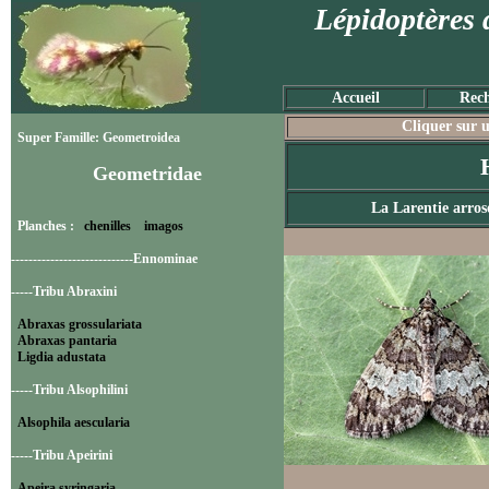
Lépidoptères 
Accueil
Rech
Cliquer sur u
Super Famille: Geometroidea
Geometridae
La Larentie arros
Planches :
chenilles
imagos
----------------------------Ennominae
-----Tribu Abraxini
Abraxas grossulariata
Abraxas pantaria
Ligdia adustata
-----Tribu Alsophilini
Alsophila aescularia
-----Tribu Apeirini
Apeira syringaria