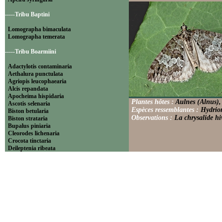
-----Tribu Baptini
Lomographa bimaculata
Lomographa temerata
-----Tribu Boarmiini
Adactylotis contaminaria
Aethalura punctulata
Agriopis leucophaearia
Alcis repandata
Apocheima hispidaria
Plantes hôtes :
Aulnes (Alnus),
Ascotis selenaria
Espèces ressemblantes :
Hydriom
Biston betularia
Observations :
La chrysalide hi
Biston strataria
Bupalus piniaria
Cleorodes lichenaria
Crocota tinctaria
Deileptenia ribeata
Ecleora solieraria
Ectropis crepuscularia
Ematurga atomaria
Erannis defoliaria
Fagivorina arenaria
Hypomecis punctinalis
Hypomecis roboraria
Lycia hirtaria
Lycia zonaria