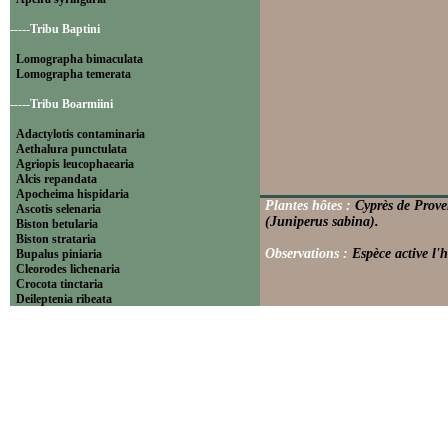
-----Tribu Baptini
Lomographa bimaculata
Lomographa temerata
-----Tribu Boarmiini
Adactylotis contaminaria
Aethalura punctulata
Agriopis leucophaearia
Alcis repandata
Apocheima hispidaria
Plantes hôtes :
Cyprès de Prove
Ascotis selenaria
(Juniperus sabina).
Biston betularia
Biston strataria
Observations :
Espèce active l'h
Bupalus piniaria
Cleorodes lichenaria
Crocota tinctaria
Deileptenia ribeata
Ecleora solieraria
Ectropis crepuscularia
Ematurga atomaria
Erannis defoliaria
Fagivorina arenaria
Hypomecis punctinalis
Hypomecis roboraria
Lycia hirtaria
Lycia zonaria