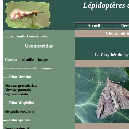
Lépidoptères 
Accueil
Rech
Cliquer sur u
Super Famille: Geometroidea
Geometridae
La Corythée du cyp
Planches :
chenilles
imagos
----------------------------Ennominae
-----Tribu Abraxini
Abraxas grossulariata
Abraxas pantaria
Ligdia adustata
-----Tribu Alsophilini
Alsophila aescularia
-----Tribu Apeirini
Apeira syringaria