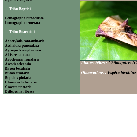
-----Tribu Baptini
Lomographa bimaculata
Lomographa temerata
-----Tribu Boarmiini
Adactylotis contaminaria
Aethalura punctulata
Agriopis leucophaearia
Alcis repandata
Apocheima hispidaria
Plantes hôtes :
Châtaigniers (C
Ascotis selenaria
Biston betularia
Observations :
Espèce bivoltine
Biston strataria
Bupalus piniaria
Cleorodes lichenaria
Crocota tinctaria
Deileptenia ribeata
Ecleora solieraria
Ectropis crepuscularia
Ematurga atomaria
Erannis defoliaria
Fagivorina arenaria
Hypomecis punctinalis
Hypomecis roboraria
Lycia hirtaria
Lycia zonaria