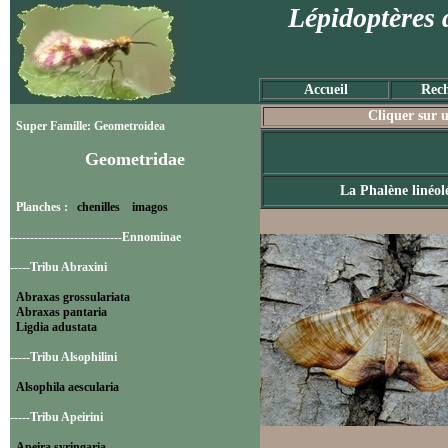
Lépidoptères 
Accueil
Rech
Cliquer sur u
Super Famille: Geometroidea
Geometridae
La Phalène linéol
Planches :
chenilles
imagos
----------------------------Ennominae
-----Tribu Abraxini
Abraxas grossulariata
Abraxas pantaria
Ligdia adustata
-----Tribu Alsophilini
Alsophila aescularia
-----Tribu Apeirini
Apeira syringaria