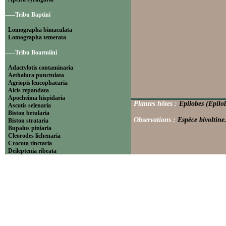
-----Tribu Baptini
Lomographa bimaculata
Lomographa temerata
-----Tribu Boarmiini
Adactylotis contaminaria
Aethalura punctulata
Agriopis leucophaearia
Alcis repandata
Apocheima hispidaria
Plantes hôtes :
Epilobes (Epilo
Ascotis selenaria
Biston betularia
Observations :
Espèce bivoltine
Biston strataria
Bupalus piniaria
Cleorodes lichenaria
Crocota tinctaria
Deileptenia ribeata
Ecleora solieraria
Ectropis crepuscularia
Ematurga atomaria
Erannis defoliaria
Fagivorina arenaria
Hypomecis punctinalis
Hypomecis roboraria
Lycia hirtaria
Lycia zonaria