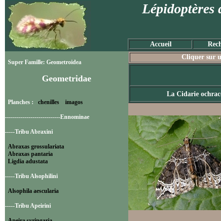
Lépidoptères 
Accueil
Rech
Cliquer sur u
Super Famille: Geometroidea
Geometridae
La Cidarie ochrac
Planches :
chenilles
imagos
----------------------------Ennominae
-----Tribu Abraxini
Abraxas grossulariata
Abraxas pantaria
Ligdia adustata
-----Tribu Alsophilini
Alsophila aescularia
-----Tribu Apeirini
Apeira syringaria