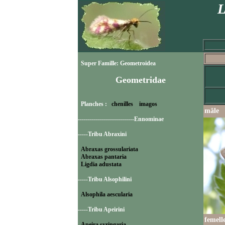
L
Super Famille: Geometroidea
Geometridae
Planches :
chenilles
imagos
mâle
----------------------------Ennominae
-----Tribu Abraxini
Abraxas grossulariata
Abraxas pantaria
Ligdia adustata
-----Tribu Alsophilini
Alsophila aescularia
-----Tribu Apeirini
femell
Apeira syringaria