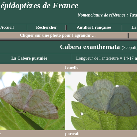
épidoptères de France
Nomenclature de référence :
Accueil
Rechercher
Antilles Françaises
La
Cliquer sur une photo pour l'agrandir ...
Cabera exanthemata
(Scopoli
La Cabère pustulée
Longueur de l'antérieure = 14-17
femelle
e
portrait