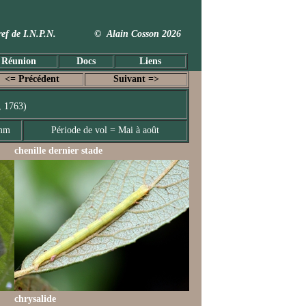
 Taxref de I.N.P.N. © Alain Cosson 2026
 Réunion
Docs
Liens
<= Précédent
Suivant =>
, 1763)
 mm
Période de vol = Mai à août
chenille dernier stade
chrysalide