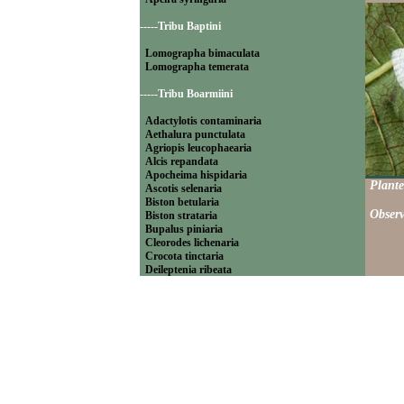
-----Tribu Baptini
Lomographa bimaculata
Lomographa temerata
-----Tribu Boarmiini
Adactylotis contaminaria
Aethalura punctulata
Agriopis leucophaearia
Alcis repandata
Apocheima hispidaria
Plante
Ascotis selenaria
Biston betularia
Observ
Biston strataria
Bupalus piniaria
Cleorodes lichenaria
Crocota tinctaria
Deileptenia ribeata
Ecleora solieraria
Ectropis crepuscularia
Ematurga atomaria
Erannis defoliaria
Fagivorina arenaria
Hypomecis punctinalis
Hypomecis roboraria
Lycia hirtaria
Lycia zonaria