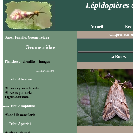
Lépidoptères 
Accueil
Rech
Cliquer sur u
Super Famille: Geometroidea
Geometridae
La Rousse
Planches :
chenilles
imagos
----------------------------Ennominae
-----Tribu Abraxini
Abraxas grossulariata
Abraxas pantaria
Ligdia adustata
-----Tribu Alsophilini
Alsophila aescularia
-----Tribu Apeirini
Apeira syringaria