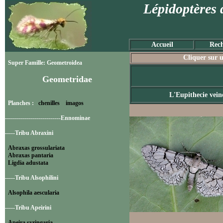
Lépidoptères 
Accueil
Rech
Cliquer sur u
Super Famille: Geometroidea
Geometridae
L'Eupithecie vein
Planches :
chenilles
imagos
----------------------------Ennominae
-----Tribu Abraxini
Abraxas grossulariata
Abraxas pantaria
Ligdia adustata
-----Tribu Alsophilini
Alsophila aescularia
-----Tribu Apeirini
Apeira syringaria