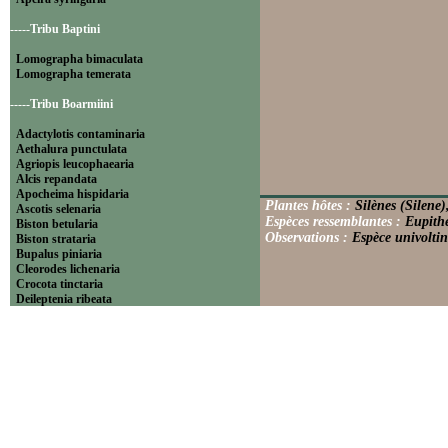
-----Tribu Baptini
Lomographa bimaculata
Lomographa temerata
-----Tribu Boarmiini
Adactylotis contaminaria
Aethalura punctulata
Agriopis leucophaearia
Alcis repandata
Apocheima hispidaria
Plantes hôtes :
Silènes (Silene)
Ascotis selenaria
Espèces ressemblantes :
Eupithe
Biston betularia
Observations :
Espèce univoltin
Biston strataria
Bupalus piniaria
Cleorodes lichenaria
Crocota tinctaria
Deileptenia ribeata
Ecleora solieraria
Ectropis crepuscularia
Ematurga atomaria
Erannis defoliaria
Fagivorina arenaria
Hypomecis punctinalis
Hypomecis roboraria
Lycia hirtaria
Lycia zonaria