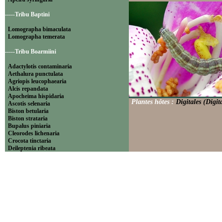
-----Tribu Baptini
Lomographa bimaculata
Lomographa temerata
-----Tribu Boarmiini
Adactylotis contaminaria
Aethalura punctulata
Agriopis leucophaearia
Alcis repandata
Apocheima hispidaria
Plantes hôtes :
Digitales (Digit
Ascotis selenaria
Biston betularia
Biston strataria
Bupalus piniaria
Cleorodes lichenaria
Crocota tinctaria
Deileptenia ribeata
Ecleora solieraria
Ectropis crepuscularia
Ematurga atomaria
Erannis defoliaria
Fagivorina arenaria
Hypomecis punctinalis
Hypomecis roboraria
Lycia hirtaria
Lycia zonaria