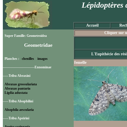
Lépidoptères 
Accueil
Rech
Cliquer sur u
Super Famille: Geometroidea
Geometridae
L'Eupithécie des rés
Planches :
chenilles
imagos
femelle
----------------------------Ennominae
-----Tribu Abraxini
Abraxas grossulariata
Abraxas pantaria
Ligdia adustata
-----Tribu Alsophilini
Alsophila aescularia
-----Tribu Apeirini
Apeira syringaria