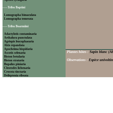
-----Tribu Baptini
Lomographa bimaculata
Lomographa temerata
-----Tribu Boarmiini
Adactylotis contaminaria
Aethalura punctulata
Agriopis leucophaearia
Alcis repandata
Apocheima hispidaria
Plantes hôtes :
Sapin blanc (Ab
Ascotis selenaria
Biston betularia
Observations :
Espèce univoltin
Biston strataria
Bupalus piniaria
Cleorodes lichenaria
Crocota tinctaria
Deileptenia ribeata
Ecleora solieraria
Ectropis crepuscularia
Ematurga atomaria
Erannis defoliaria
Fagivorina arenaria
Hypomecis punctinalis
Hypomecis roboraria
Lycia hirtaria
Lycia zonaria