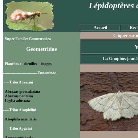
Lépidoptères 
Accueil
Rech
Cliquer sur u
Super Famille: Geometroidea
Y
Geometridae
La Gnophos jaunâ
Planches :
chenilles
imagos
----------------------------Ennominae
-----Tribu Abraxini
Abraxas grossulariata
Abraxas pantaria
Ligdia adustata
-----Tribu Alsophilini
Alsophila aescularia
-----Tribu Apeirini
Apeira syringaria