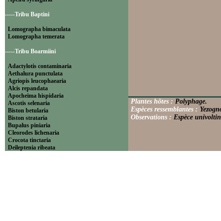
-----Tribu Baptini
Lomographa bimaculata
Lomographa temerata
-----Tribu Boarmiini
Adactylotis contaminaria
Aethalura punctulata
Agriopis leucophaearia
Alcis repandata
Apocheima hispidaria
Plantes hôtes :
Polyphage.
Ascotis selenaria
Espèces ressemblantes :
Yezogno
Biston betularia
Observations :
Espèce univoltin
Biston strataria
Bupalus piniaria
Cleorodes lichenaria
Crocota tinctaria
Deileptenia ribeata
Ecleora solieraria
Ectropis crepuscularia
Ematurga atomaria
Erannis defoliaria
Fagivorina arenaria
Hypomecis punctinalis
Hypomecis roboraria
Lycia hirtaria
Lycia zonaria