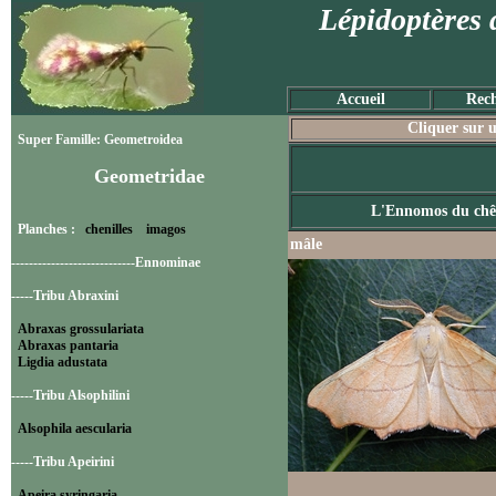
Lépidoptères 
Accueil
Rech
Cliquer sur u
Super Famille: Geometroidea
Geometridae
L'Ennomos du chê
Planches :
chenilles
imagos
mâle
----------------------------Ennominae
-----Tribu Abraxini
Abraxas grossulariata
Abraxas pantaria
Ligdia adustata
-----Tribu Alsophilini
Alsophila aescularia
-----Tribu Apeirini
Apeira syringaria