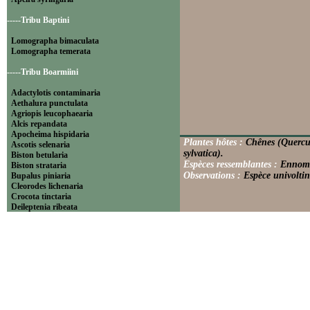
-----Tribu Baptini
Lomographa bimaculata
Lomographa temerata
-----Tribu Boarmiini
Adactylotis contaminaria
Aethalura punctulata
Agriopis leucophaearia
Alcis repandata
Apocheima hispidaria
Plantes hôtes :
Chênes (Quercus
Ascotis selenaria
sylvatica).
Biston betularia
Espèces ressemblantes :
Ennomos
Biston strataria
Observations :
Espèce univoltin
Bupalus piniaria
Cleorodes lichenaria
Crocota tinctaria
Deileptenia ribeata
Ecleora solieraria
Ectropis crepuscularia
Ematurga atomaria
Erannis defoliaria
Fagivorina arenaria
Hypomecis punctinalis
Hypomecis roboraria
Lycia hirtaria
Lycia zonaria