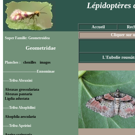
Lépidoptères 
Accueil
Rech
Cliquer sur u
Super Famille: Geometroidea
Geometridae
L'Eubolie roussât
Planches :
chenilles
imagos
----------------------------Ennominae
-----Tribu Abraxini
Abraxas grossulariata
Abraxas pantaria
Ligdia adustata
-----Tribu Alsophilini
Alsophila aescularia
-----Tribu Apeirini
Apeira syringaria