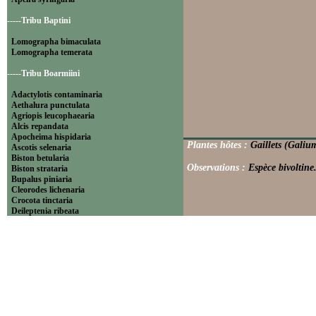
-----Tribu Baptini
Lomographa bimaculata
Lomographa temerata
-----Tribu Boarmiini
Adactylotis contaminaria
Aethalura punctulata
Agriopis leucophaearia
Alcis repandata
Apocheima hispidaria
Plantes hôtes :
Gaillets (Galiu
Ascotis selenaria
Biston betularia
Observations :
Espèce bivoltine
Biston strataria
Bupalus piniaria
Cleorodes lichenaria
Crocota tinctaria
Deileptenia ribeata
Ecleora solieraria
Ectropis crepuscularia
Ematurga atomaria
Erannis defoliaria
Fagivorina arenaria
Hypomecis punctinalis
Hypomecis roboraria
Lycia hirtaria
Lycia zonaria