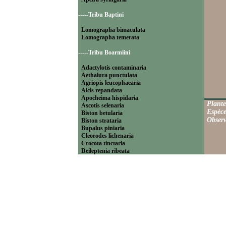
-----Tribu Baptini
Lomographa bimaculata
Lomographa temerata
-----Tribu Boarmiini
Adactylotis contaminaria
Aethalura punctulata
Agriopis leucophaearia
Alcis repandata
Apocheima hispidaria
Plante
Ascotis selenaria
Espèce
Biston betularia
Observ
Biston strataria
Bupalus piniaria
Cleorodes lichenaria
Crocota tinctaria
Deileptenia ribeata
Ecleora solieraria
Ectropis crepuscularia
Ematurga atomaria
Erannis defoliaria
Fagivorina arenaria
Hypomecis punctinalis
Hypomecis roboraria
Lycia hirtaria
Lycia zonaria