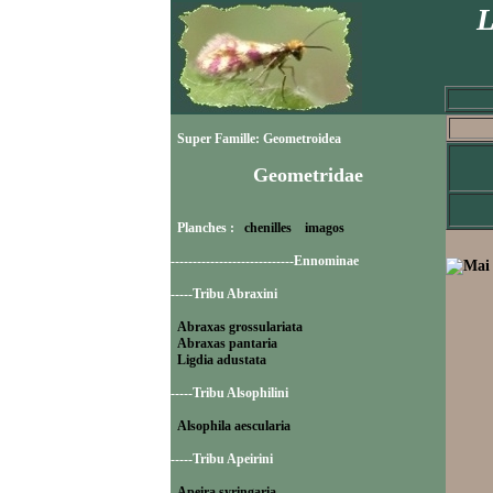
L
Super Famille: Geometroidea
Geometridae
Planches :
chenilles
imagos
----------------------------Ennominae
-----Tribu Abraxini
Abraxas grossulariata
Abraxas pantaria
Ligdia adustata
-----Tribu Alsophilini
Alsophila aescularia
-----Tribu Apeirini
Apeira syringaria