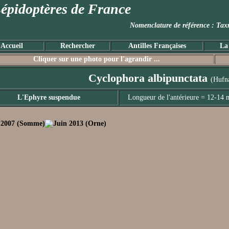
épidoptères de France
Nomenclature de référence :
Accueil
Rechercher
Antilles Françaises
La
Cliquer sur une photo pour l'agrandir ...
Cyclophora albipunctata
(Hufn
L'Ephyre suspendue
Longueur de l'antérieure = 12-14