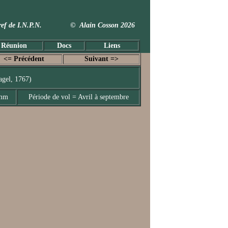
 Taxref de I.N.P.N. © Alain Cosson 2026
 Réunion
Docs
Liens
<= Précédent
Suivant =>
agel, 1767)
 mm
Période de vol = Avril à septembre