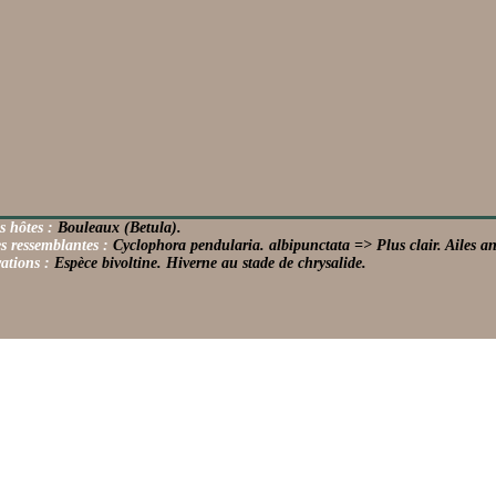
s hôtes :
Bouleaux (Betula).
s ressemblantes :
Cyclophora pendularia. albipunctata => Plus clair. Ailes an
ations :
Espèce bivoltine. Hiverne au stade de chrysalide.