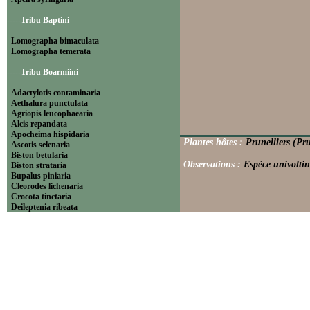
-----Tribu Baptini
Lomographa bimaculata
Lomographa temerata
-----Tribu Boarmiini
Adactylotis contaminaria
Aethalura punctulata
Agriopis leucophaearia
Alcis repandata
Apocheima hispidaria
Plantes hôtes :
Prunelliers (Pr
Ascotis selenaria
Biston betularia
Observations :
Espèce univoltin
Biston strataria
Bupalus piniaria
Cleorodes lichenaria
Crocota tinctaria
Deileptenia ribeata
Ecleora solieraria
Ectropis crepuscularia
Ematurga atomaria
Erannis defoliaria
Fagivorina arenaria
Hypomecis punctinalis
Hypomecis roboraria
Lycia hirtaria
Lycia zonaria