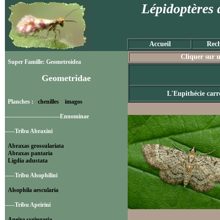
Lépidoptères 
Accueil
Rech
Cliquer sur u
Super Famille: Geometroidea
Geometridae
L'Eupithécie carr
Planches :
chenilles
imagos
----------------------------Ennominae
-----Tribu Abraxini
Abraxas grossulariata
Abraxas pantaria
Ligdia adustata
-----Tribu Alsophilini
Alsophila aescularia
-----Tribu Apeirini
Apeira syringaria