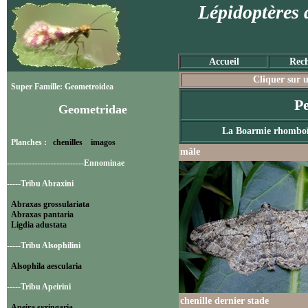
Lépidoptères 
Accueil
Rech
Cliquer sur u
Super Famille: Geometroidea
P
Geometridae
La Boarmie rhomboï
Planches :
chenilles
imagos
mâle
----------------------------Ennominae
-----Tribu Abraxini
Abraxas grossulariata
Abraxas pantaria
Ligdia adustata
-----Tribu Alsophilini
Alsophila aescularia
-----Tribu Apeirini
chenille dernier stade
Apeira syringaria