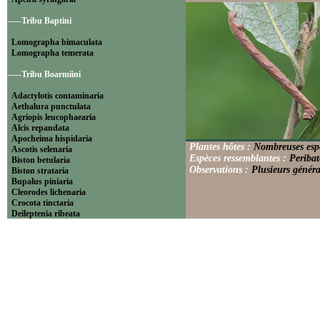
-----Tribu Baptini
Lomographa bimaculata
Lomographa temerata
-----Tribu Boarmiini
Adactylotis contaminaria
Aethalura punctulata
Agriopis leucophaearia
Alcis repandata
Apocheima hispidaria
Plantes hôtes :
Nombreuses espè
Ascotis selenaria
Espèces ressemblantes :
Peribat
Biston betularia
Observations :
Plusieurs généra
Biston strataria
Bupalus piniaria
Cleorodes lichenaria
Crocota tinctaria
Deileptenia ribeata
Ecleora solieraria
Ectropis crepuscularia
Ematurga atomaria
Erannis defoliaria
Fagivorina arenaria
Hypomecis punctinalis
Hypomecis roboraria
Lycia hirtaria
Lycia zonaria