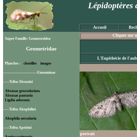
Lépidoptères 
Accueil
Rech
Cliquer sur u
Super Famille: Geometroidea
Geometridae
L'Eupithécie de l'au
Planches :
chenilles
imagos
----------------------------Ennominae
-----Tribu Abraxini
Abraxas grossulariata
Abraxas pantaria
Ligdia adustata
-----Tribu Alsophilini
Alsophila aescularia
-----Tribu Apeirini
portrait
Apeira syringaria