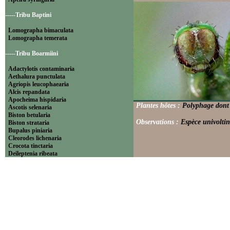
-----Tribu Baptini
Lomographa bimaculata
Lomographa temerata
-----Tribu Boarmiini
Adactylotis contaminaria
Aethalura punctulata
Agriopis leucophaearia
Alcis repandata
Apocheima hispidaria
Plantes hôtes :
Polyphage dont 
Ascotis selenaria
Biston betularia
Observations :
Espèce univoltin
Biston strataria
Bupalus piniaria
Cleorodes lichenaria
Crocota tinctaria
Deileptenia ribeata
Ecleora solieraria
Ectropis crepuscularia
Ematurga atomaria
Erannis defoliaria
Fagivorina arenaria
Hypomecis punctinalis
Hypomecis roboraria
Lycia hirtaria
Lycia zonaria