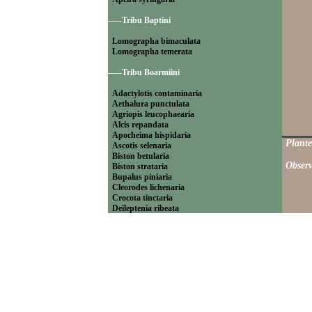
-----Tribu Baptini
Lomographa bimaculata
Lomographa temerata
-----Tribu Boarmiini
Adactylotis contaminaria
Aethalura punctulata
Agriopis leucophaearia
Alcis repandata
Apocheima hispidaria
Plante
Ascotis selenaria
Biston betularia
Observ
Biston strataria
Bupalus piniaria
Cleorodes lichenaria
Crocota tinctaria
Deileptenia ribeata
Ecleora solieraria
Ectropis crepuscularia
Ematurga atomaria
Erannis defoliaria
Fagivorina arenaria
Hypomecis punctinalis
Hypomecis roboraria
Lycia hirtaria
Lycia zonaria