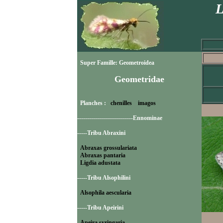
L
Super Famille: Geometroidea
Geometridae
Planches :
chenilles
imagos
----------------------------Ennominae
-----Tribu Abraxini
Abraxas grossulariata
Abraxas pantaria
Ligdia adustata
-----Tribu Alsophilini
Alsophila aescularia
-----Tribu Apeirini
Apeira syringaria