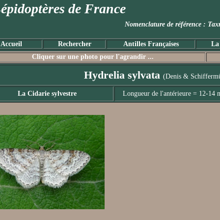
épidoptères de France
Nomenclature de référence :
Accueil
Rechercher
Antilles Françaises
La
Cliquer sur une photo pour l'agrandir ...
Hydrelia sylvata
(Denis & Schiffermü
La Cidarie sylvestre
Longueur de l'antérieure = 12-14