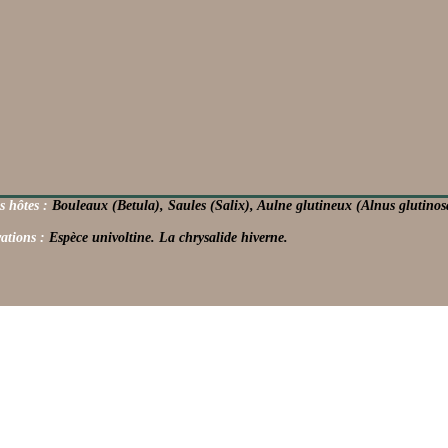
s hôtes :
Bouleaux (Betula), Saules (Salix), Aulne glutineux (Alnus glutinosa
ations :
Espèce univoltine. La chrysalide hiverne.