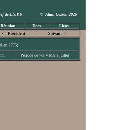
 Taxref de I.N.P.N. © Alain Cosson 2026
 Réunion
Docs
Liens
<= Précédent
Suivant =>
ller, 1775)
 mm
Période de vol = Mai à juillet