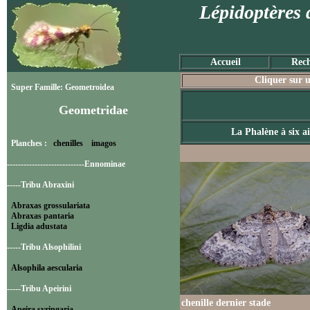
Lépidoptères 
Accueil
Rech
Cliquer sur u
Super Famille: Geometroidea
Geometridae
La Phalène à six ai
Planches :
chenilles
imagos
----------------------------Ennominae
-----Tribu Abraxini
Abraxas grossulariata
Abraxas pantaria
Ligdia adustata
-----Tribu Alsophilini
Alsophila aescularia
-----Tribu Apeirini
chenille dernier stade
Apeira syringaria