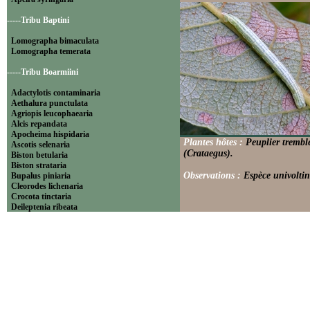
-----Tribu Baptini
Lomographa bimaculata
Lomographa temerata
-----Tribu Boarmiini
Adactylotis contaminaria
Aethalura punctulata
Agriopis leucophaearia
Alcis repandata
Apocheima hispidaria
Plantes hôtes :
Peuplier trembl
Ascotis selenaria
(Crataegus).
Biston betularia
Biston strataria
Observations :
Espèce univoltin
Bupalus piniaria
Cleorodes lichenaria
Crocota tinctaria
Deileptenia ribeata
Ecleora solieraria
Ectropis crepuscularia
Ematurga atomaria
Erannis defoliaria
Fagivorina arenaria
Hypomecis punctinalis
Hypomecis roboraria
Lycia hirtaria
Lycia zonaria