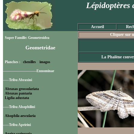
Lépidoptères 
Accueil
Rech
Cliquer sur u
Super Famille: Geometroidea
Geometridae
La Phalène conve
Planches :
chenilles
imagos
----------------------------Ennominae
-----Tribu Abraxini
Abraxas grossulariata
Abraxas pantaria
Ligdia adustata
-----Tribu Alsophilini
Alsophila aescularia
-----Tribu Apeirini
Apeira syringaria