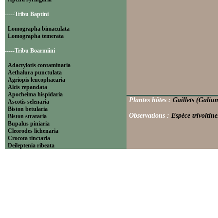
-----Tribu Baptini
Lomographa bimaculata
Lomographa temerata
-----Tribu Boarmiini
Adactylotis contaminaria
Aethalura punctulata
Agriopis leucophaearia
Alcis repandata
Apocheima hispidaria
Plantes hôtes :
Gaillets (Galiu
Ascotis selenaria
Biston betularia
Observations :
Espèce trivoltin
Biston strataria
Bupalus piniaria
Cleorodes lichenaria
Crocota tinctaria
Deileptenia ribeata
Ecleora solieraria
Ectropis crepuscularia
Ematurga atomaria
Erannis defoliaria
Fagivorina arenaria
Hypomecis punctinalis
Hypomecis roboraria
Lycia hirtaria
Lycia zonaria