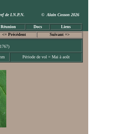
 Taxref de I.N.P.N. © Alain Cosson 2026
 Réunion
Docs
Liens
<= Précédent
Suivant =>
 1767)
 mm
Période de vol = Mai à août