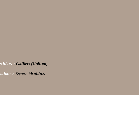
s hôtes :
Gaillets (Galium).
ations :
Espèce bivoltine.