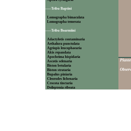
-----Tribu Baptini
Lomographa bimaculata
Lomographa temerata
-----Tribu Boarmiini
Adactylotis contaminaria
Aethalura punctulata
Agriopis leucophaearia
Alcis repandata
Apocheima hispidaria
Plante
Ascotis selenaria
Biston betularia
Observ
Biston strataria
Bupalus piniaria
Cleorodes lichenaria
Crocota tinctaria
Deileptenia ribeata
Ecleora solieraria
Ectropis crepuscularia
Ematurga atomaria
Erannis defoliaria
Fagivorina arenaria
Hypomecis punctinalis
Hypomecis roboraria
Lycia hirtaria
Lycia zonaria