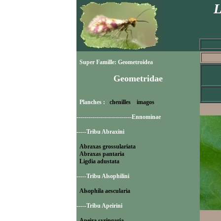
L
Super Famille: Geometroidea
Geometridae
Planches :
chenilles
imagos
----------------------------Ennominae
-----Tribu Abraxini
Abraxas grossulariata
Abraxas pantaria
Ligdia adustata
-----Tribu Alsophilini
Alsophila aescularia
-----Tribu Apeirini
Apeira syringaria