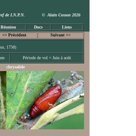
 Taxref de I.N.P.N. © Alain Cosson 2026
 Réunion
Docs
Liens
<= Précédent
Suivant =>
us, 1758)
 mm
Période de vol = Juin à août
chrysalide