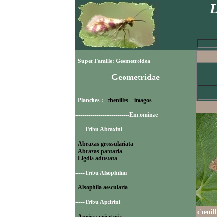
L
Super Famille: Geometroidea
Geometridae
Planches :
chenilles
imagos
----------------------------Ennominae
-----Tribu Abraxini
Abraxas grossulariata
Abraxas pantaria
Ligdia adustata
-----Tribu Alsophilini
Alsophila aescularia
-----Tribu Apeirini
chenil
Apeira syringaria