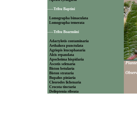
-----Tribu Baptini
Lomographa bimaculata
Lomographa temerata
-----Tribu Boarmiini
Adactylotis contaminaria
Aethalura punctulata
Agriopis leucophaearia
Alcis repandata
Apocheima hispidaria
Plante
Ascotis selenaria
Biston betularia
Observ
Biston strataria
Bupalus piniaria
Cleorodes lichenaria
Crocota tinctaria
Deileptenia ribeata
Ecleora solieraria
Ectropis crepuscularia
Ematurga atomaria
Erannis defoliaria
Fagivorina arenaria
Hypomecis punctinalis
Hypomecis roboraria
Lycia hirtaria
Lycia zonaria