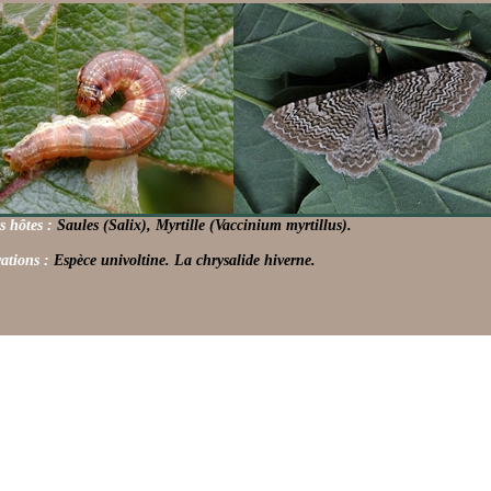
s hôtes :
Saules (Salix), Myrtille (Vaccinium myrtillus).
ations :
Espèce univoltine. La chrysalide hiverne.