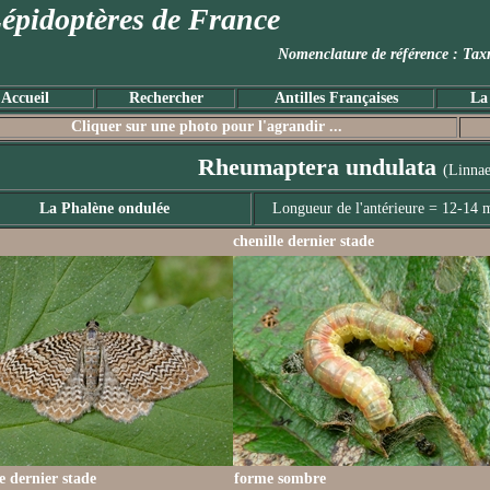
épidoptères de France
Nomenclature de référence :
Accueil
Rechercher
Antilles Françaises
La
Cliquer sur une photo pour l'agrandir ...
Rheumaptera undulata
(Linnae
La Phalène ondulée
Longueur de l'antérieure = 12-14
chenille dernier stade
le dernier stade
forme sombre