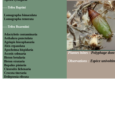
-----Tribu Baptini
Lomographa bimaculata
Lomographa temerata
-----Tribu Boarmiini
Adactylotis contaminaria
Aethalura punctulata
Agriopis leucophaearia
Alcis repandata
Apocheima hispidaria
Plantes hôtes :
Polyphage dont 
Ascotis selenaria
Biston betularia
Observations :
Espèce univoltin
Biston strataria
Bupalus piniaria
Cleorodes lichenaria
Crocota tinctaria
Deileptenia ribeata
Ecleora solieraria
Ectropis crepuscularia
Ematurga atomaria
Erannis defoliaria
Fagivorina arenaria
Hypomecis punctinalis
Hypomecis roboraria
Lycia hirtaria
Lycia zonaria