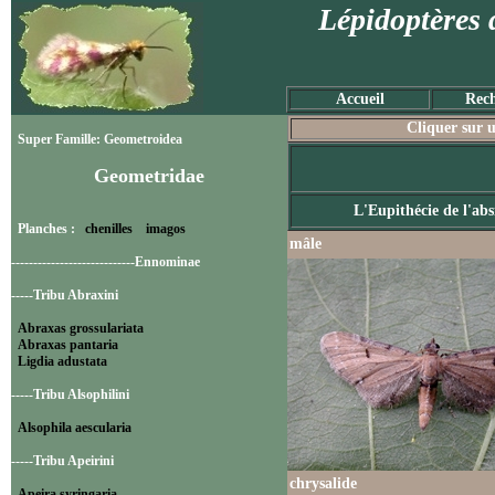
Lépidoptères 
Accueil
Rech
Cliquer sur u
Super Famille: Geometroidea
Geometridae
L'Eupithécie de l'abs
Planches :
chenilles
imagos
mâle
----------------------------Ennominae
-----Tribu Abraxini
Abraxas grossulariata
Abraxas pantaria
Ligdia adustata
-----Tribu Alsophilini
Alsophila aescularia
-----Tribu Apeirini
chrysalide
Apeira syringaria