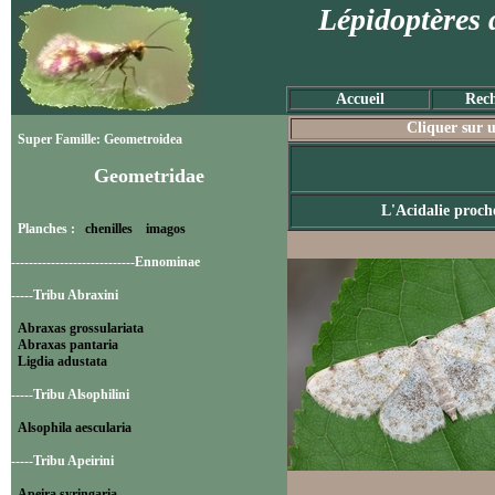
Lépidoptères 
Accueil
Rech
Cliquer sur u
Super Famille: Geometroidea
Geometridae
L'Acidalie proch
Planches :
chenilles
imagos
----------------------------Ennominae
-----Tribu Abraxini
Abraxas grossulariata
Abraxas pantaria
Ligdia adustata
-----Tribu Alsophilini
Alsophila aescularia
-----Tribu Apeirini
Apeira syringaria