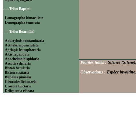
-----Tribu Baptini
Lomographa bimaculata
Lomographa temerata
-----Tribu Boarmiini
Adactylotis contaminaria
Aethalura punctulata
Agriopis leucophaearia
Alcis repandata
Apocheima hispidaria
Plantes hôtes :
Silènes (Silene)
Ascotis selenaria
Biston betularia
Observations :
Espèce bivoltine.
Biston strataria
Bupalus piniaria
Cleorodes lichenaria
Crocota tinctaria
Deileptenia ribeata
Ecleora solieraria
Ectropis crepuscularia
Ematurga atomaria
Erannis defoliaria
Fagivorina arenaria
Hypomecis punctinalis
Hypomecis roboraria
Lycia hirtaria
Lycia zonaria