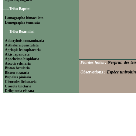
-----Tribu Baptini
Lomographa bimaculata
Lomographa temerata
-----Tribu Boarmiini
Adactylotis contaminaria
Aethalura punctulata
Agriopis leucophaearia
Alcis repandata
Apocheima hispidaria
Plantes hôtes :
Nerprun des tei
Ascotis selenaria
Biston betularia
Observations :
Espèce univoltin
Biston strataria
Bupalus piniaria
Cleorodes lichenaria
Crocota tinctaria
Deileptenia ribeata
Ecleora solieraria
Ectropis crepuscularia
Ematurga atomaria
Erannis defoliaria
Fagivorina arenaria
Hypomecis punctinalis
Hypomecis roboraria
Lycia hirtaria
Lycia zonaria