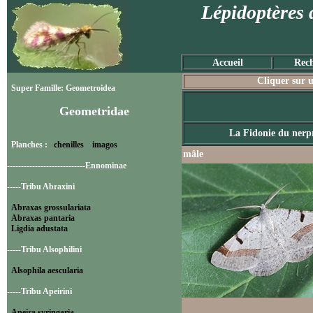
Lépidoptères 
Accueil
Rech
Cliquer sur u
Super Famille: Geometroidea
Geometridae
La Fidonie du nerp
Planches :
chenilles
imagos
mâle
----------------------------Ennominae
-----Tribu Abraxini
Abraxas grossulariata
Abraxas pantaria
Ligdia adustata
-----Tribu Alsophilini
Alsophila aescularia
-----Tribu Apeirini
Apeira syringaria