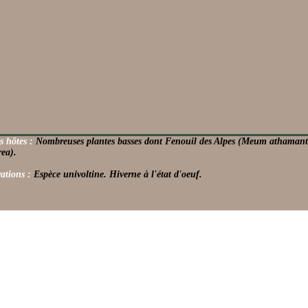
s hôtes :
Nombreuses plantes basses dont Fenouil des Alpes (Meum athaman
ea).
ations :
Espèce univoltine. Hiverne à l'état d'oeuf.