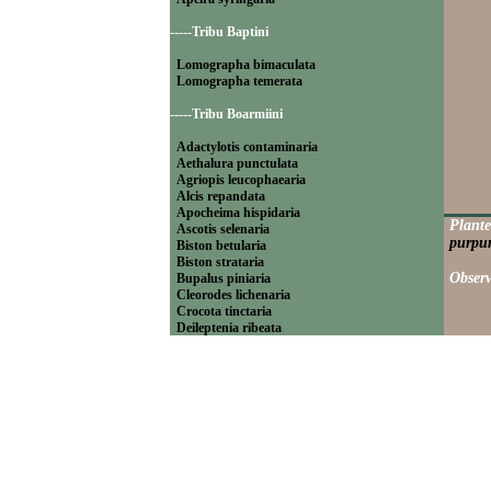
-----Tribu Baptini
Lomographa bimaculata
Lomographa temerata
-----Tribu Boarmiini
Adactylotis contaminaria
Aethalura punctulata
Agriopis leucophaearia
Alcis repandata
Apocheima hispidaria
Plante
Ascotis selenaria
purpur
Biston betularia
Biston strataria
Observ
Bupalus piniaria
Cleorodes lichenaria
Crocota tinctaria
Deileptenia ribeata
Ecleora solieraria
Ectropis crepuscularia
Ematurga atomaria
Erannis defoliaria
Fagivorina arenaria
Hypomecis punctinalis
Hypomecis roboraria
Lycia hirtaria
Lycia zonaria