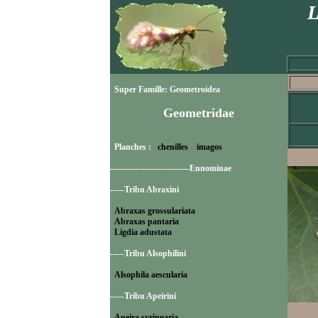
L
Super Famille: Geometroidea
Geometridae
Planches :
chenilles
imagos
----------------------------Ennominae
-----Tribu Abraxini
Abraxas grossulariata
Abraxas pantaria
Ligdia adustata
-----Tribu Alsophilini
Alsophila aescularia
-----Tribu Apeirini
Apeira syringaria