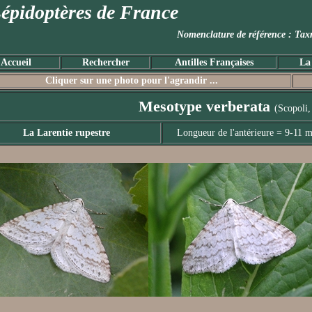
épidoptères de France
Nomenclature de référence :
Accueil
Rechercher
Antilles Françaises
La
Cliquer sur une photo pour l'agrandir ...
Mesotype verberata
(Scopoli,
La Larentie rupestre
Longueur de l'antérieure = 9-11 