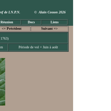
 Taxref de I.N.P.N. © Alain Cosson 2026
 Réunion
Docs
Liens
<= Précédent
Suivant =>
 1763)
mm
Période de vol = Juin à août