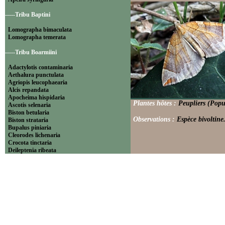
-----Tribu Baptini
Lomographa bimaculata
Lomographa temerata
-----Tribu Boarmiini
Adactylotis contaminaria
Aethalura punctulata
Agriopis leucophaearia
Alcis repandata
Apocheima hispidaria
Plantes hôtes :
Peupliers (Popu
Ascotis selenaria
Biston betularia
Observations :
Espèce bivoltine
Biston strataria
Bupalus piniaria
Cleorodes lichenaria
Crocota tinctaria
Deileptenia ribeata
Ecleora solieraria
Ectropis crepuscularia
Ematurga atomaria
Erannis defoliaria
Fagivorina arenaria
Hypomecis punctinalis
Hypomecis roboraria
Lycia hirtaria
Lycia zonaria