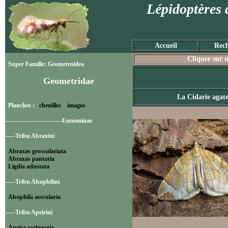
Lépidoptères 
Accueil
Rech
Cliquer sur u
Super Famille: Geometroidea
Geometridae
La Cidarie agat
Planches :
chenilles
imagos
----------------------------Ennominae
-----Tribu Abraxini
Abraxas grossulariata
Abraxas pantaria
Ligdia adustata
-----Tribu Alsophilini
Alsophila aescularia
-----Tribu Apeirini
Apeira syringaria