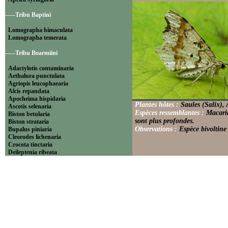
-----Tribu Baptini
Lomographa bimaculata
Lomographa temerata
-----Tribu Boarmiini
Adactylotis contaminaria
Aethalura punctulata
Agriopis leucophaearia
Alcis repandata
Apocheima hispidaria
Plantes hôtes :
Saules (Salix),
Ascotis selenaria
Espèces ressemblantes :
Macaria
Biston betularia
sont plus profondes.
Biston strataria
Observations :
Espèce bivoltine
Bupalus piniaria
Cleorodes lichenaria
Crocota tinctaria
Deileptenia ribeata
Ecleora solieraria
Ectropis crepuscularia
Ematurga atomaria
Erannis defoliaria
Fagivorina arenaria
Hypomecis punctinalis
Hypomecis roboraria
Lycia hirtaria
Lycia zonaria