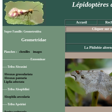
Lépidoptères 
Accueil
Rech
Cliquer sur u
Super Famille: Geometroidea
Geometridae
La Philobie altern
Planches :
chenilles
imagos
----------------------------Ennominae
-----Tribu Abraxini
Abraxas grossulariata
Abraxas pantaria
Ligdia adustata
-----Tribu Alsophilini
Alsophila aescularia
-----Tribu Apeirini
Apeira syringaria