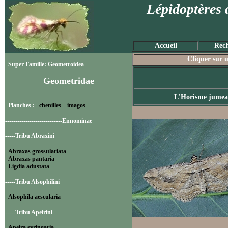
Lépidoptères 
Accueil
Rech
Cliquer sur u
Super Famille: Geometroidea
Geometridae
L'Horisme jume
Planches :
chenilles
imagos
----------------------------Ennominae
-----Tribu Abraxini
Abraxas grossulariata
Abraxas pantaria
Ligdia adustata
-----Tribu Alsophilini
Alsophila aescularia
-----Tribu Apeirini
Apeira syringaria