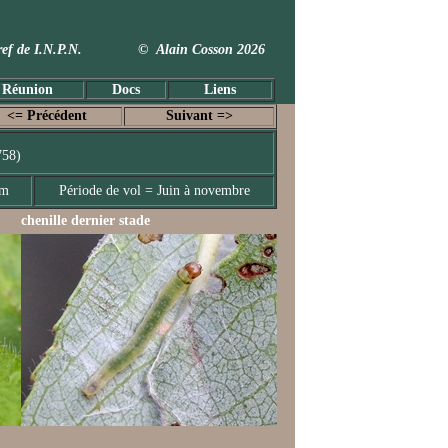
 Taxref de I.N.P.N. © Alain Cosson 2026
 Réunion
Docs
Liens
<= Précédent
Suivant =>
758)
mm
Période de vol = Juin à novembre
chenille dernier stade