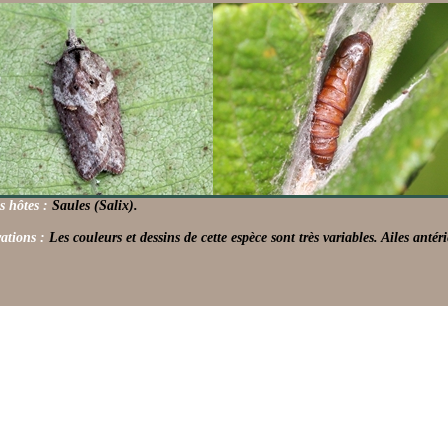
s hôtes :
Saules (Salix).
ations :
Les couleurs et dessins de cette espèce sont très variables. Ailes antér