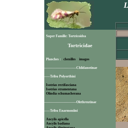
L
Super Famille: Tortricoidea
Tortricidae
Planches :
chenilles
imagos
----------------------------Chlidanotinae
-----Tribu Polyorthini
Isotrias rectifasciana
Isotrias stramentana
Olindia schumacherana
----------------------------Olethreutinae
-----Tribu Enarmoniini
Ancylis apicella
Ancylis badiana
Ancylis diminutana