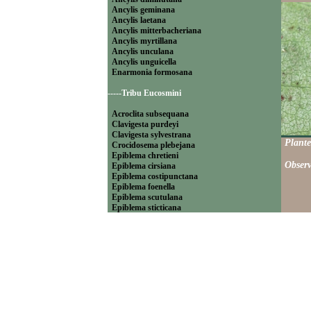
Ancylis geminana
Ancylis laetana
Ancylis mitterbacheriana
Ancylis myrtillana
Ancylis unculana
Ancylis unguicella
Enarmonia formosana
-----Tribu Eucosmini
Acroclita subsequana
Clavigesta purdeyi
Clavigesta sylvestrana
Plante
Crocidosema plebejana
Epiblema chretieni
Observ
Epiblema cirsiana
Epiblema costipunctana
Epiblema foenella
Epiblema scutulana
Epiblema sticticana
Epinotia abbreviana
Epinotia bilunana
Epinotia caprana
Epinotia cinereana
Epinotia cruciana
Epinotia fraternana
Epinotia immundana
Epinotia maculana
Epinotia nanana