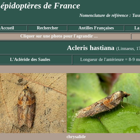
épidoptères de France
Nomenclature de référence :
Accueil
Rechercher
Antilles Françaises
La
Cliquer sur une photo pour l'agrandir ...
Acleris hastiana
(Linnaeus, 1
L'Acléride des Saules
Longueur de l'antérieure = 8-9 
chrysalide