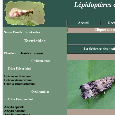
Lépidoptères 
Accueil
Rech
Cliquer sur u
Super Famille: Tortricoidea
Tortricidae
La Séricore des prai
Planches :
chenilles
imagos
----------------------------Chlidanotinae
-----Tribu Polyorthini
Isotrias rectifasciana
Isotrias stramentana
Olindia schumacherana
----------------------------Olethreutinae
-----Tribu Enarmoniini
Ancylis apicella
Ancylis badiana
Ancylis diminutana