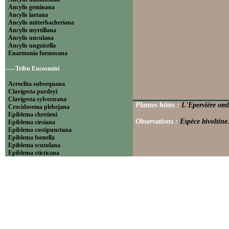
Ancylis geminana
Ancylis laetana
Ancylis mitterbacheriana
Ancylis myrtillana
Ancylis unculana
Ancylis unguicella
Enarmonia formosana
-----Tribu Eucosmini
Acroclita subsequana
Clavigesta purdeyi
Clavigesta sylvestrana
Plantes hôtes :
L'Epervière omb
Crocidosema plebejana
Epiblema chretieni
Observations :
Espèce bivoltine
Epiblema cirsiana
Epiblema costipunctana
Epiblema foenella
Epiblema scutulana
Epiblema sticticana
Epinotia abbreviana
Epinotia bilunana
Epinotia caprana
Epinotia cinereana
Epinotia cruciana
Epinotia fraternana
Epinotia immundana
Epinotia maculana
Epinotia nanana