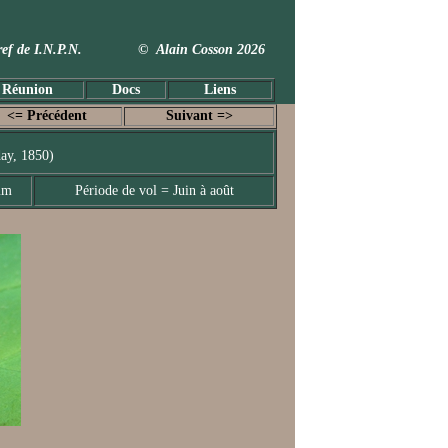
 Taxref de I.N.P.N. © Alain Cosson 2026
 Réunion
Docs
Liens
<= Précédent
Suivant =>
ay, 1850)
mm
Période de vol = Juin à août