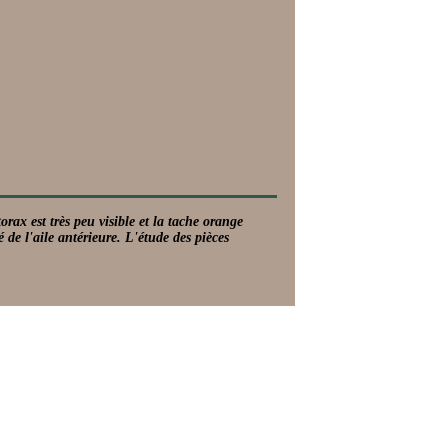
rax est très peu visible et la tache orange
 de l'aile antérieure. L'étude des pièces