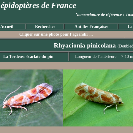
épidoptères de France
Nomenclature de référence :
Accueil
Rechercher
Antilles Françaises
La
Cliquer sur une photo pour l'agrandir ...
Rhyacionia pinicolana
(Doubled
La Tordeuse écarlate du pin
Longueur de l'antérieure = 7-10 