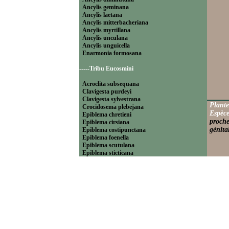
Ancylis geminana
Ancylis laetana
Ancylis mitterbacheriana
Ancylis myrtillana
Ancylis unculana
Ancylis unguicella
Enarmonia formosana
-----Tribu Eucosmini
Acroclita subsequana
Clavigesta purdeyi
Clavigesta sylvestrana
Plante
Crocidosema plebejana
Espèce
Epiblema chretieni
proche
Epiblema cirsiana
génita
Epiblema costipunctana
Epiblema foenella
Epiblema scutulana
Epiblema sticticana
Epinotia abbreviana
Epinotia bilunana
Epinotia caprana
Epinotia cinereana
Epinotia cruciana
Epinotia fraternana
Epinotia immundana
Epinotia maculana
Epinotia nanana