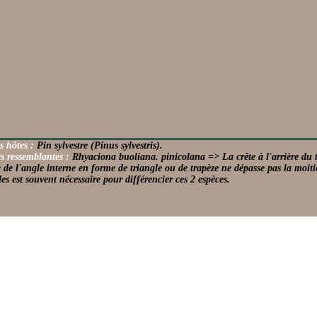
s hôtes :
Pin sylvestre (Pinus sylvestris).
s ressemblantes :
Rhyaciona buoliana. pinicolana => La crête à l'arrière du to
 de l'angle interne en forme de triangle ou de trapèze ne dépasse pas la moitié
les est souvent nécessaire pour différencier ces 2 espèces.