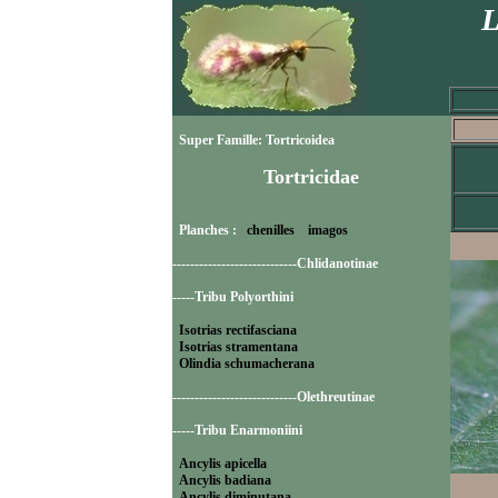
L
Super Famille: Tortricoidea
Tortricidae
Planches :
chenilles
imagos
----------------------------Chlidanotinae
-----Tribu Polyorthini
Isotrias rectifasciana
Isotrias stramentana
Olindia schumacherana
----------------------------Olethreutinae
-----Tribu Enarmoniini
Ancylis apicella
Ancylis badiana
Ancylis diminutana