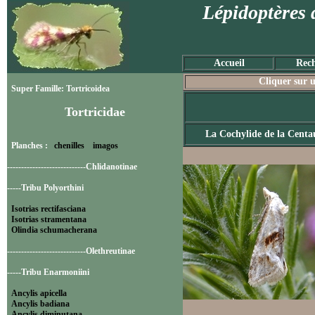
Lépidoptères 
Accueil
Rech
Cliquer sur u
Super Famille: Tortricoidea
Tortricidae
La Cochylide de la Centa
Planches :
chenilles
imagos
----------------------------Chlidanotinae
-----Tribu Polyorthini
Isotrias rectifasciana
Isotrias stramentana
Olindia schumacherana
----------------------------Olethreutinae
-----Tribu Enarmoniini
Ancylis apicella
Ancylis badiana
Ancylis diminutana