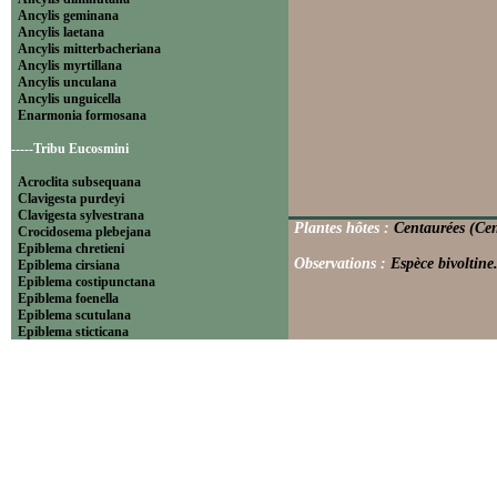
Ancylis geminana
Ancylis laetana
Ancylis mitterbacheriana
Ancylis myrtillana
Ancylis unculana
Ancylis unguicella
Enarmonia formosana
-----Tribu Eucosmini
Acroclita subsequana
Clavigesta purdeyi
Clavigesta sylvestrana
Plantes hôtes :
Centaurées (Cen
Crocidosema plebejana
Epiblema chretieni
Observations :
Espèce bivoltine
Epiblema cirsiana
Epiblema costipunctana
Epiblema foenella
Epiblema scutulana
Epiblema sticticana
Epinotia abbreviana
Epinotia bilunana
Epinotia caprana
Epinotia cinereana
Epinotia cruciana
Epinotia fraternana
Epinotia immundana
Epinotia maculana
Epinotia nanana