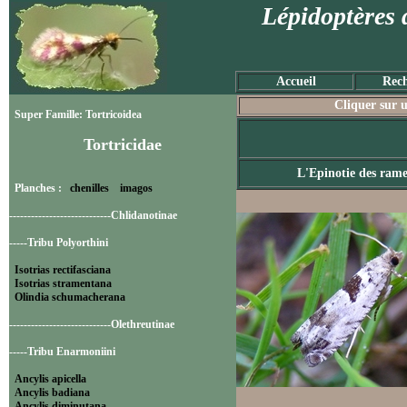
Lépidoptères 
Accueil
Rech
Cliquer sur u
Super Famille: Tortricoidea
Tortricidae
L'Epinotie des ram
Planches :
chenilles
imagos
----------------------------Chlidanotinae
-----Tribu Polyorthini
Isotrias rectifasciana
Isotrias stramentana
Olindia schumacherana
----------------------------Olethreutinae
-----Tribu Enarmoniini
Ancylis apicella
Ancylis badiana
Ancylis diminutana