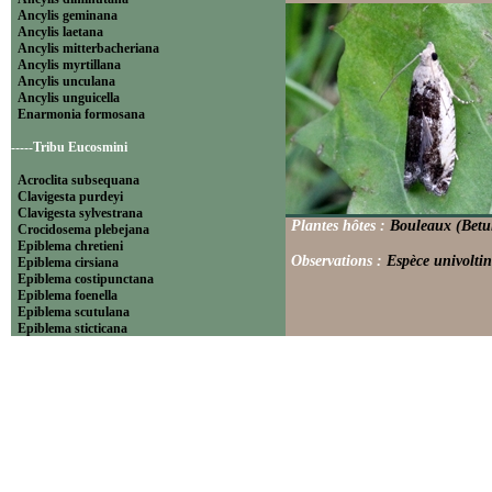
Ancylis geminana
Ancylis laetana
Ancylis mitterbacheriana
Ancylis myrtillana
Ancylis unculana
Ancylis unguicella
Enarmonia formosana
-----Tribu Eucosmini
Acroclita subsequana
Clavigesta purdeyi
Clavigesta sylvestrana
Plantes hôtes :
Bouleaux (Betul
Crocidosema plebejana
Epiblema chretieni
Observations :
Espèce univoltine
Epiblema cirsiana
Epiblema costipunctana
Epiblema foenella
Epiblema scutulana
Epiblema sticticana
Epinotia abbreviana
Epinotia bilunana
Epinotia caprana
Epinotia cinereana
Epinotia cruciana
Epinotia fraternana
Epinotia immundana
Epinotia maculana
Epinotia nanana