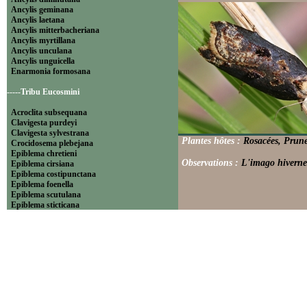
Ancylis geminana
Ancylis laetana
Ancylis mitterbacheriana
Ancylis myrtillana
Ancylis unculana
Ancylis unguicella
Enarmonia formosana
-----Tribu Eucosmini
Acroclita subsequana
Clavigesta purdeyi
Clavigesta sylvestrana
Plantes hôtes :
Rosacées, Prune
Crocidosema plebejana
Epiblema chretieni
Observations :
L'imago hiverne
Epiblema cirsiana
Epiblema costipunctana
Epiblema foenella
Epiblema scutulana
Epiblema sticticana
Epinotia abbreviana
Epinotia bilunana
Epinotia caprana
Epinotia cinereana
Epinotia cruciana
Epinotia fraternana
Epinotia immundana
Epinotia maculana
Epinotia nanana