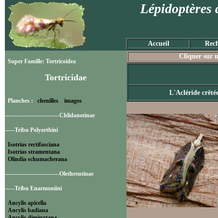
Lépidoptères 
Accueil
Rech
Cliquer sur u
Super Famille: Tortricoidea
Tortricidae
L'Acléride crêté
Planches :
chenilles
imagos
----------------------------Chlidanotinae
-----Tribu Polyorthini
Isotrias rectifasciana
Isotrias stramentana
Olindia schumacherana
----------------------------Olethreutinae
-----Tribu Enarmoniini
Ancylis apicella
Ancylis badiana
Ancylis diminutana