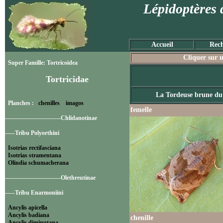
Lépidoptères 
Accueil
Rech
Cliquer sur u
Super Famille: Tortricoidea
Tortricidae
La Tordeuse brune du
Planches :
chenilles
imagos
femelle
----------------------------Chlidanotinae
-----Tribu Polyorthini
Isotrias rectifasciana
Isotrias stramentana
Olindia schumacherana
----------------------------Olethreutinae
-----Tribu Enarmoniini
Ancylis apicella
Ancylis badiana
chenille
Ancylis diminutana