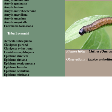
Ancylis geminana
Ancylis laetana
Ancylis mitterbacheriana
Ancylis myrtillana
Ancylis unculana
Ancylis unguicella
Enarmonia formosana
-----Tribu Eucosmini
Acroclita subsequana
Clavigesta purdeyi
Clavigesta sylvestrana
Plantes hôtes :
Chênes (Quercus
Crocidosema plebejana
Epiblema chretieni
Observations :
Espèce univoltin
Epiblema cirsiana
Epiblema costipunctana
Epiblema foenella
Epiblema scutulana
Epiblema sticticana
Epinotia abbreviana
Epinotia bilunana
Epinotia caprana
Epinotia cinereana
Epinotia cruciana
Epinotia fraternana
Epinotia immundana
Epinotia maculana
Epinotia nanana