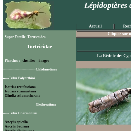
Lépidoptères 
Accueil
Rech
Cliquer sur u
Super Famille: Tortricoidea
Tortricidae
La Rétinie des Cyp
Planches :
chenilles
imagos
----------------------------Chlidanotinae
-----Tribu Polyorthini
Isotrias rectifasciana
Isotrias stramentana
Olindia schumacherana
----------------------------Olethreutinae
-----Tribu Enarmoniini
Ancylis apicella
Ancylis badiana
Ancylis diminutana