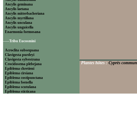
Ancylis geminana
Ancylis laetana
Ancylis mitterbacheriana
Ancylis myrtillana
Ancylis unculana
Ancylis unguicella
Enarmonia formosana
-----Tribu Eucosmini
Acroclita subsequana
Clavigesta purdeyi
Clavigesta sylvestrana
Plantes hôtes :
Cyprès commun 
Crocidosema plebejana
Epiblema chretieni
Epiblema cirsiana
Epiblema costipunctana
Epiblema foenella
Epiblema scutulana
Epiblema sticticana
Epinotia abbreviana
Epinotia bilunana
Epinotia caprana
Epinotia cinereana
Epinotia cruciana
Epinotia fraternana
Epinotia immundana
Epinotia maculana
Epinotia nanana