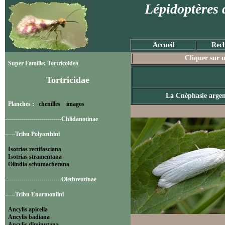
Lépidoptères 
Accueil
Rech
Cliquer sur u
Super Famille: Tortricoidea
Tortricidae
La Cnéphasie argen
Planches :
chenilles
imagos
----------------------------Chlidanotinae
-----Tribu Polyorthini
Isotrias rectifasciana
Isotrias stramentana
Olindia schumacherana
----------------------------Olethreutinae
-----Tribu Enarmoniini
Ancylis apicella
Ancylis badiana
Ancylis diminutana