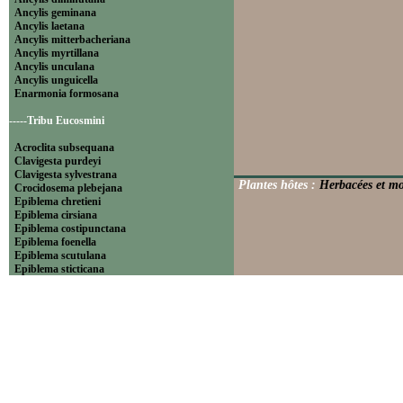
Ancylis geminana
Ancylis laetana
Ancylis mitterbacheriana
Ancylis myrtillana
Ancylis unculana
Ancylis unguicella
Enarmonia formosana
-----Tribu Eucosmini
Acroclita subsequana
Clavigesta purdeyi
Clavigesta sylvestrana
Plantes hôtes :
Herbacées et mo
Crocidosema plebejana
Epiblema chretieni
Epiblema cirsiana
Epiblema costipunctana
Epiblema foenella
Epiblema scutulana
Epiblema sticticana
Epinotia abbreviana
Epinotia bilunana
Epinotia caprana
Epinotia cinereana
Epinotia cruciana
Epinotia fraternana
Epinotia immundana
Epinotia maculana
Epinotia nanana