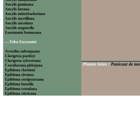
Ancylis geminana
Ancylis laetana
Ancylis mitterbacheriana
Ancylis myrtillana
Ancylis unculana
Ancylis unguicella
Enarmonia formosana
-----Tribu Eucosmini
Acroclita subsequana
Clavigesta purdeyi
Clavigesta sylvestrana
Plantes hôtes :
Panicaut de me
Crocidosema plebejana
Epiblema chretieni
Epiblema cirsiana
Epiblema costipunctana
Epiblema foenella
Epiblema scutulana
Epiblema sticticana
Epinotia abbreviana
Epinotia bilunana
Epinotia caprana
Epinotia cinereana
Epinotia cruciana
Epinotia fraternana
Epinotia immundana
Epinotia maculana
Epinotia nanana