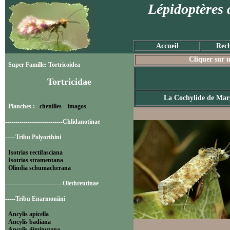
Lépidoptères 
Accueil
Rech
Cliquer sur u
Super Famille: Tortricoidea
Tortricidae
La Cochylide de Mar
Planches :
chenilles
imagos
----------------------------Chlidanotinae
-----Tribu Polyorthini
Isotrias rectifasciana
Isotrias stramentana
Olindia schumacherana
----------------------------Olethreutinae
-----Tribu Enarmoniini
Ancylis apicella
Ancylis badiana
Ancylis diminutana