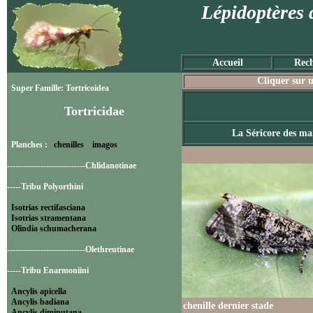
Lépidoptères 
Accueil
Rech
Cliquer sur u
Super Famille: Tortricoidea
Tortricidae
La Séricore des ma
Planches :
chenilles
imagos
----------------------------Chlidanotinae
-----Tribu Polyorthini
Isotrias rectifasciana
Isotrias stramentana
Olindia schumacherana
----------------------------Olethreutinae
-----Tribu Enarmoniini
Ancylis apicella
Ancylis badiana
chenille dernier stade
Ancylis diminutana