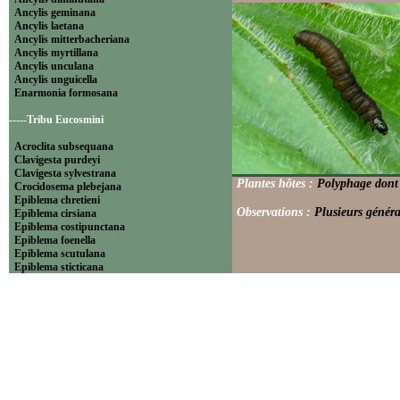
Ancylis geminana
Ancylis laetana
Ancylis mitterbacheriana
Ancylis myrtillana
Ancylis unculana
Ancylis unguicella
Enarmonia formosana
-----Tribu Eucosmini
Acroclita subsequana
Clavigesta purdeyi
Clavigesta sylvestrana
Plantes hôtes :
Polyphage dont 
Crocidosema plebejana
Epiblema chretieni
Observations :
Plusieurs généra
Epiblema cirsiana
Epiblema costipunctana
Epiblema foenella
Epiblema scutulana
Epiblema sticticana
Epinotia abbreviana
Epinotia bilunana
Epinotia caprana
Epinotia cinereana
Epinotia cruciana
Epinotia fraternana
Epinotia immundana
Epinotia maculana
Epinotia nanana