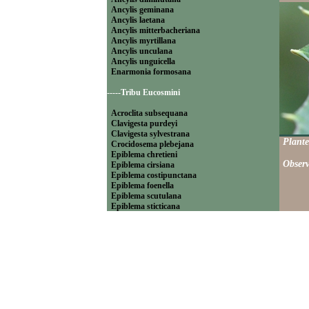
Ancylis geminana
Ancylis laetana
Ancylis mitterbacheriana
Ancylis myrtillana
Ancylis unculana
Ancylis unguicella
Enarmonia formosana
-----Tribu Eucosmini
Acroclita subsequana
Clavigesta purdeyi
Clavigesta sylvestrana
Plante
Crocidosema plebejana
Epiblema chretieni
Observ
Epiblema cirsiana
Epiblema costipunctana
Epiblema foenella
Epiblema scutulana
Epiblema sticticana
Epinotia abbreviana
Epinotia bilunana
Epinotia caprana
Epinotia cinereana
Epinotia cruciana
Epinotia fraternana
Epinotia immundana
Epinotia maculana
Epinotia nanana