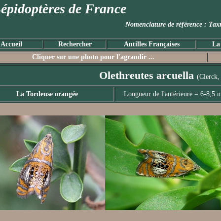
épidoptères de France
Nomenclature de référence :
Accueil
Rechercher
Antilles Françaises
La
Cliquer sur une photo pour l'agrandir ...
Olethreutes arcuella
(Clerck,
La Tordeuse orangée
Longueur de l'antérieure = 6-8,5