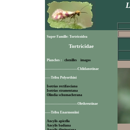
L
Super Famille: Tortricoidea
Tortricidae
Planches :
chenilles
imagos
----------------------------Chlidanotinae
-----Tribu Polyorthini
Isotrias rectifasciana
Isotrias stramentana
Olindia schumacherana
----------------------------Olethreutinae
-----Tribu Enarmoniini
Ancylis apicella
Ancylis badiana
Ancylis diminutana