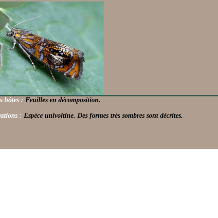
s hôtes :
Feuilles en décomposition.
ations :
Espèce univoltine. Des formes très sombres sont décrites.