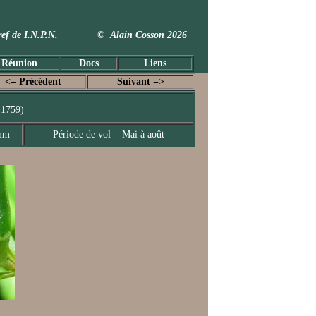
 Taxref de I.N.P.N. © Alain Cosson 2026
 Réunion
Docs
Liens
<= Précédent
Suivant =>
 1759)
 mm
Période de vol = Mai à août