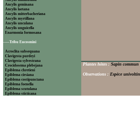
Ancylis geminana
Ancylis laetana
Ancylis mitterbacheriana
Ancylis myrtillana
Ancylis unculana
Ancylis unguicella
Enarmonia formosana
-----Tribu Eucosmini
Acroclita subsequana
Clavigesta purdeyi
Clavigesta sylvestrana
Plantes hôtes :
Sapin commun (P
Crocidosema plebejana
Epiblema chretieni
Observations :
Espèce univoltin
Epiblema cirsiana
Epiblema costipunctana
Epiblema foenella
Epiblema scutulana
Epiblema sticticana
Epinotia abbreviana
Epinotia bilunana
Epinotia caprana
Epinotia cinereana
Epinotia cruciana
Epinotia fraternana
Epinotia immundana
Epinotia maculana
Epinotia nanana