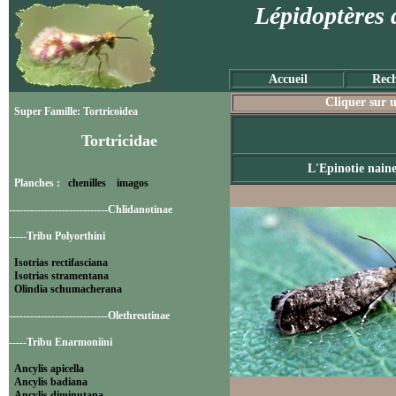
Lépidoptères 
Accueil
Rech
Cliquer sur u
Super Famille: Tortricoidea
Tortricidae
L'Epinotie nain
Planches :
chenilles
imagos
----------------------------Chlidanotinae
-----Tribu Polyorthini
Isotrias rectifasciana
Isotrias stramentana
Olindia schumacherana
----------------------------Olethreutinae
-----Tribu Enarmoniini
Ancylis apicella
Ancylis badiana
Ancylis diminutana