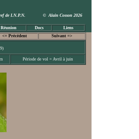
 Taxref de I.N.P.N. © Alain Cosson 2026
 Réunion
Docs
Liens
<= Précédent
Suivant =>
9)
mm
Période de vol = Avril à juin