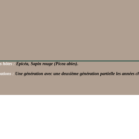
s hôtes :
Epicéa, Sapin rouge (Picea abies).
ations :
Une génération avec une deuxième génération partielle les années c