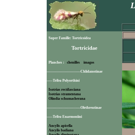
L
Super Famille: Tortricoidea
Tortricidae
Planches :
chenilles
imagos
----------------------------Chlidanotinae
-----Tribu Polyorthini
Isotrias rectifasciana
Isotrias stramentana
Olindia schumacherana
----------------------------Olethreutinae
-----Tribu Enarmoniini
Ancylis apicella
Ancylis badiana
Ancylis diminutana