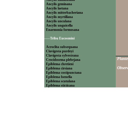
Ancylis geminana
Ancylis laetana
Ancylis mitterbacheriana
Ancylis myrtillana
Ancylis unculana
Ancylis unguicella
Enarmonia formosana
-----Tribu Eucosmini
Acroclita subsequana
Clavigesta purdeyi
Clavigesta sylvestrana
Plante
Crocidosema plebejana
Epiblema chretieni
Observ
Epiblema cirsiana
Epiblema costipunctana
Epiblema foenella
Epiblema scutulana
Epiblema sticticana
Epinotia abbreviana
Epinotia bilunana
Epinotia caprana
Epinotia cinereana
Epinotia cruciana
Epinotia fraternana
Epinotia immundana
Epinotia maculana
Epinotia nanana