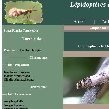
Lépidoptères 
Accueil
Rech
Cliquer sur u
Super Famille: Tortricoidea
Tortricidae
L'Epinoptie de la Th
Planches :
chenilles
imagos
----------------------------Chlidanotinae
-----Tribu Polyorthini
Isotrias rectifasciana
Isotrias stramentana
Olindia schumacherana
----------------------------Olethreutinae
-----Tribu Enarmoniini
Ancylis apicella
Ancylis badiana
Ancylis diminutana