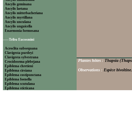
Ancylis geminana
Ancylis laetana
Ancylis mitterbacheriana
Ancylis myrtillana
Ancylis unculana
Ancylis unguicella
Enarmonia formosana
-----Tribu Eucosmini
Acroclita subsequana
Clavigesta purdeyi
Clavigesta sylvestrana
Plantes hôtes :
Thapsia (Thapsi
Crocidosema plebejana
Epiblema chretieni
Observations :
Espèce bivoltine
Epiblema cirsiana
Epiblema costipunctana
Epiblema foenella
Epiblema scutulana
Epiblema sticticana
Epinotia abbreviana
Epinotia bilunana
Epinotia caprana
Epinotia cinereana
Epinotia cruciana
Epinotia fraternana
Epinotia immundana
Epinotia maculana
Epinotia nanana