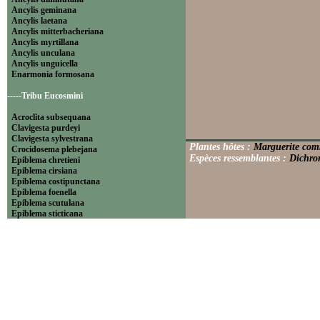
Ancylis geminana
Ancylis laetana
Ancylis mitterbacheriana
Ancylis myrtillana
Ancylis unculana
Ancylis unguicella
Enarmonia formosana
-----Tribu Eucosmini
Acroclita subsequana
Clavigesta purdeyi
Clavigesta sylvestrana
Plantes hôtes :
Marguerite co
Crocidosema plebejana
Espèces ressemblantes :
Dichror
Epiblema chretieni
Epiblema cirsiana
Epiblema costipunctana
Epiblema foenella
Epiblema scutulana
Epiblema sticticana
Epinotia abbreviana
Epinotia bilunana
Epinotia caprana
Epinotia cinereana
Epinotia cruciana
Epinotia fraternana
Epinotia immundana
Epinotia maculana
Epinotia nanana