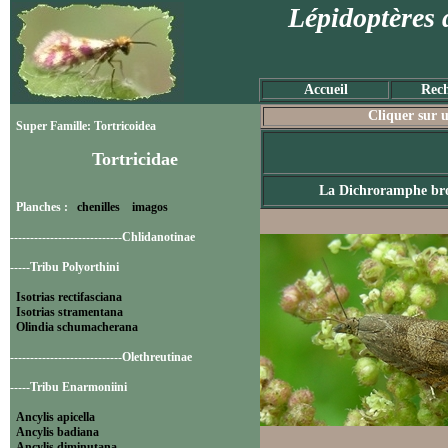
Lépidoptères 
Accueil
Rech
Cliquer sur u
Super Famille: Tortricoidea
Tortricidae
La Dichroramphe br
Planches :
chenilles
imagos
----------------------------Chlidanotinae
-----Tribu Polyorthini
Isotrias rectifasciana
Isotrias stramentana
Olindia schumacherana
----------------------------Olethreutinae
-----Tribu Enarmoniini
Ancylis apicella
Ancylis badiana
Ancylis diminutana