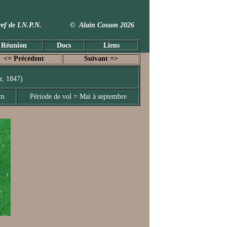
 Taxref de I.N.P.N. © Alain Cosson 2026
 Réunion
Docs
Liens
<= Précédent
Suivant =>
r, 1847)
mm
Période de vol = Mai à septembre