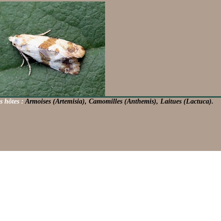
s hôtes :
Armoises (Artemisia), Camomilles (Anthemis), Laitues (Lactuca).