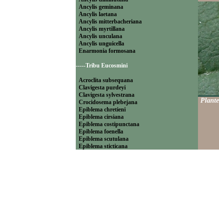
Ancylis geminana
Ancylis laetana
Ancylis mitterbacheriana
Ancylis myrtillana
Ancylis unculana
Ancylis unguicella
Enarmonia formosana
-----Tribu Eucosmini
Acroclita subsequana
Clavigesta purdeyi
Clavigesta sylvestrana
Plante
Crocidosema plebejana
Epiblema chretieni
Epiblema cirsiana
Epiblema costipunctana
Epiblema foenella
Epiblema scutulana
Epiblema sticticana
Epinotia abbreviana
Epinotia bilunana
Epinotia caprana
Epinotia cinereana
Epinotia cruciana
Epinotia fraternana
Epinotia immundana
Epinotia maculana
Epinotia nanana