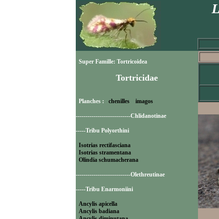
L
Super Famille: Tortricoidea
Tortricidae
Planches :
chenilles
imagos
----------------------------Chlidanotinae
-----Tribu Polyorthini
Isotrias rectifasciana
Isotrias stramentana
Olindia schumacherana
----------------------------Olethreutinae
-----Tribu Enarmoniini
Ancylis apicella
Ancylis badiana
Ancylis diminutana