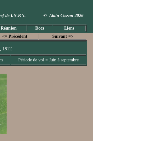
 Taxref de I.N.P.N. © Alain Cosson 2026
 Réunion
Docs
Liens
<= Précédent
Suivant =>
, 1811)
mm
Période de vol = Juin à septembre