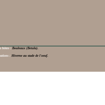
s hôtes :
Bouleaux (Betula).
ations :
Hiverne au stade de l'oeuf.