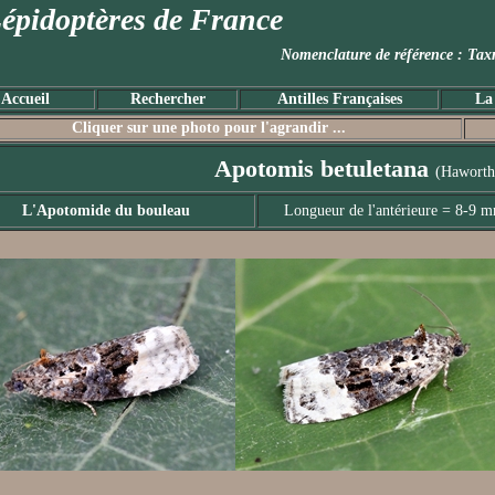
épidoptères de France
Nomenclature de référence :
Accueil
Rechercher
Antilles Françaises
La
Cliquer sur une photo pour l'agrandir ...
Apotomis betuletana
(Haworth
L'Apotomide du bouleau
Longueur de l'antérieure = 8-9 