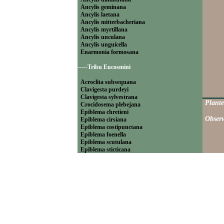
Ancylis geminana
Ancylis laetana
Ancylis mitterbacheriana
Ancylis myrtillana
Ancylis unculana
Ancylis unguicella
Enarmonia formosana
-----Tribu Eucosmini
Acroclita subsequana
Clavigesta purdeyi
Clavigesta sylvestrana
Plante
Crocidosema plebejana
Epiblema chretieni
Observ
Epiblema cirsiana
Epiblema costipunctana
Epiblema foenella
Epiblema scutulana
Epiblema sticticana
Epinotia abbreviana
Epinotia bilunana
Epinotia caprana
Epinotia cinereana
Epinotia cruciana
Epinotia fraternana
Epinotia immundana
Epinotia maculana
Epinotia nanana