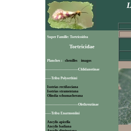
L
Super Famille: Tortricoidea
Tortricidae
Planches :
chenilles
imagos
----------------------------Chlidanotinae
-----Tribu Polyorthini
Isotrias rectifasciana
Isotrias stramentana
Olindia schumacherana
----------------------------Olethreutinae
-----Tribu Enarmoniini
Ancylis apicella
Ancylis badiana
Ancylis diminutana