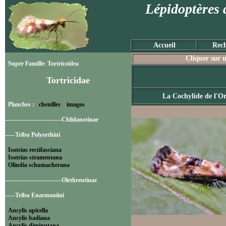
Lépidoptères 
Accueil
Rech
Cliquer sur u
Super Famille: Tortricoidea
Tortricidae
La Cochylide de l'O
Planches :
chenilles
imagos
----------------------------Chlidanotinae
-----Tribu Polyorthini
Isotrias rectifasciana
Isotrias stramentana
Olindia schumacherana
----------------------------Olethreutinae
-----Tribu Enarmoniini
Ancylis apicella
Ancylis badiana
Ancylis diminutana