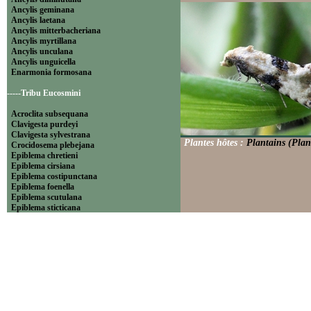
Ancylis geminana
Ancylis laetana
Ancylis mitterbacheriana
Ancylis myrtillana
Ancylis unculana
Ancylis unguicella
Enarmonia formosana
-----Tribu Eucosmini
Acroclita subsequana
Clavigesta purdeyi
Clavigesta sylvestrana
Plantes hôtes :
Plantains (Plan
Crocidosema plebejana
Epiblema chretieni
Epiblema cirsiana
Epiblema costipunctana
Epiblema foenella
Epiblema scutulana
Epiblema sticticana
Epinotia abbreviana
Epinotia bilunana
Epinotia caprana
Epinotia cinereana
Epinotia cruciana
Epinotia fraternana
Epinotia immundana
Epinotia maculana
Epinotia nanana